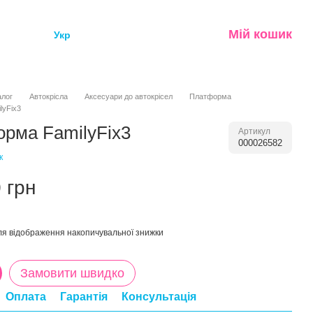
Мій кошик
Укр
алог
Автокрісла
Аксесуари до автокрісел
Платформа
lyFix3
рма FamilyFix3
Артикул
000026582
к
 грн
я відображення накопичувальної знижки
Замовити швидко
Оплата
Гарантія
Консультація