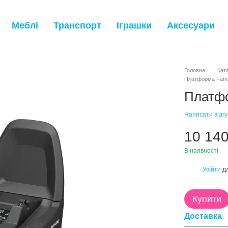
Меблі
Транспорт
Іграшки
Аксесуари
Головна
Кат
Платформа Fami
Платфо
Написати відгу
10 140
В наявності
Увійти
дл
%
Купити
Доставка