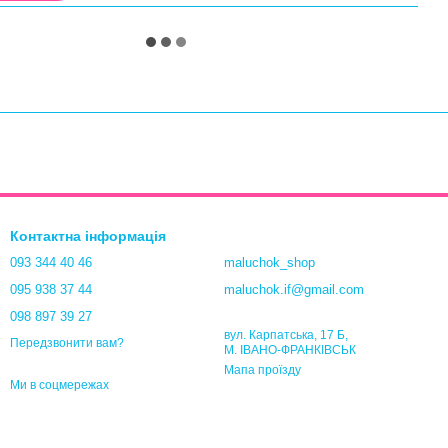
Контактна інформація
093 344 40 46
maluchok_shop
095 938 37 44
maluchok.if@gmail.com
098 897 39 27
вул. Карпатська, 17 Б,
Передзвонити вам?
М. ІВАНО-ФРАНКІВСЬК
Мапа проїзду
Ми в соцмережах