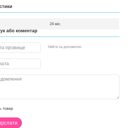
стики
24 міс.
гук або коментар
Увійти за допомогою
ь товар
діслати