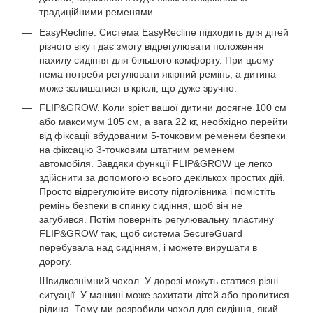
традиційними ременями.
EasyRecline. Система EasyRecline підходить для дітей
різного віку і дає змогу відрегулювати положення
нахилу сидіння для більшого комфорту. При цьому
нема потреби регулювати якірний ремінь, а дитина
може залишатися в кріслі, що дуже зручно.
FLIP&GROW. Коли зріст вашої дитини досягне 100 см
або максимум 105 см, а вага 22 кг, необхідно перейти
від фіксації вбудованим 5-точковим ременем безпеки
на фіксацію 3-точковим штатним ременем
автомобіля. Завдяки функції FLIP&GROW це легко
здійснити за допомогою всього декількох простих дій.
Просто відрегулюйте висоту підголівника і помістіть
ремінь безпеки в спинку сидіння, щоб він не
загубився. Потім поверніть регулювальну пластину
FLIP&GROW так, щоб система SecureGuard
перебувала над сидінням, і можете вирушати в
дорогу.
Швидкознімний чохол. У дорозі можуть статися різні
ситуації. У машині може захитати дітей або пролитися
рідина. Тому ми розробили чохол для сидіння, який