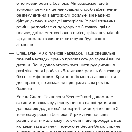
5-точковий ремінь безпеки. Ми вважаємо, що 5-
точковий ремінь - це найкращий спосіб забезпечити
безпеку дитини в автокріслі, оскільки він надійно
фіксує дитину в корпусі автокрісла. У разі зіткнення
ремінь розподіляє силу удару по 5 точках: дві на
плечах, дві на стегнах і одна в місці кріплення між ніг.
Це допомагає захистити дитину за будь-якого
зіткнення.
Спеціальні м'які плечові накладки. Наші спеціальні
плечові накладки зручно прилягають до грудей вашої
дитини. Вони допомагають зменшити рух дитини в
разі зіткнення і роблять 5-точковий ремінь безпеки ще
більш комфортним. Крім того, їх можна легко зняти
для прання, не знімаючи при цьому сам ремінь
безпеки.
SecureGuard. Технологія SecureGuard допомагає
захистити вразливу ділянку живота вашої дитини за
допомогою додаткової четвертої точки кріплення в 3-
точковому ремені безпеки. Утримуючи поясний
ремінь в оптимальному положенні, що проходить над
кістками таза дитини, технологія SecureGuard сприяє
зниженню сил, що впливають на ділянку живота в разі