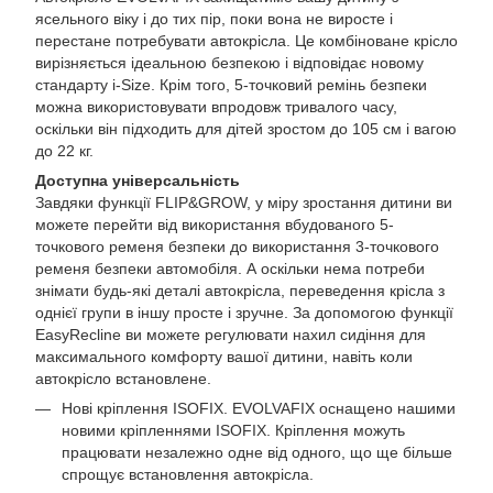
ясельного віку і до тих пір, поки вона не виросте і
перестане потребувати автокрісла. Це комбіноване крісло
вирізняється ідеальною безпекою і відповідає новому
стандарту i-Size. Крім того, 5-точковий ремінь безпеки
можна використовувати впродовж тривалого часу,
оскільки він підходить для дітей зростом до 105 см і вагою
до 22 кг.
Доступна універсальність
Завдяки функції FLIP&GROW, у міру зростання дитини ви
можете перейти від використання вбудованого 5-
точкового ременя безпеки до використання 3-точкового
ременя безпеки автомобіля. А оскільки нема потреби
знімати будь-які деталі автокрісла, переведення крісла з
однієї групи в іншу просте і зручне. За допомогою функції
EasyRecline ви можете регулювати нахил сидіння для
максимального комфорту вашої дитини, навіть коли
автокрісло встановлене.
Нові кріплення ISOFIX. EVOLVAFIX оснащено нашими
новими кріпленнями ISOFIX. Кріплення можуть
працювати незалежно одне від одного, що ще більше
спрощує встановлення автокрісла.