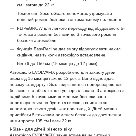
см і вагою до 22 кг
Технологія SecureGuard допомагає утримувати
поясний ремінь безпеки в оптимальному положенні
FLIP&GROW для легкого переходу від вбудованого 5-
точкового ременя безпеки до 3-точкового ременя
безпеки автомобіля
Функція EasyRecline дає змогу відрегулювати нахил
сидіння, навіть коли автокрісло встановлене
Від 76 до 150 см (15 місяців до 12 років)
Автокрісло EVOLVAFIX розроблено для захисту дітей
віком від 15 місяців і аж до 12 років. Воно відповідає
новому стандарту i-Size і вирізняється неперевершеною
безпекою та абсолютною універсальністю. З автокрісла з
надійними 5-точковими ременями безпеки воно
перетворюється на бустер з високою спинкою за
допомогою всього декількох простих дій. Дітей можна
пристібати 5-точковим ременем безпеки до досягнення
ними зросту 105 см і ваги 22 кг.
i-Size - для дітей різного віку
Автокрісло EVOLVAFIX захищатиме вашу дитину з