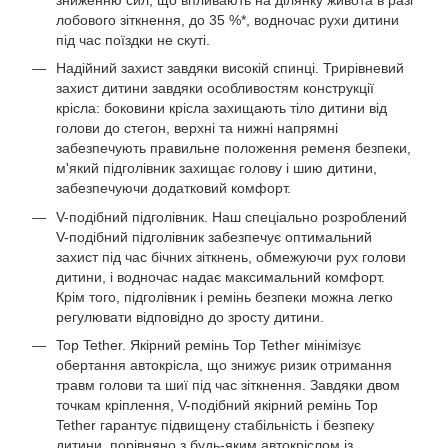
лобового зіткнення, до 35 %*, водночас рухи дитини
під час поїздки не скуті.
Надійний захист завдяки високій спинці. Трирівневий
захист дитини завдяки особливостям конструкції
крісла: боковини крісла захищають тіло дитини від
голови до стегон, верхні та нижні напрямні
забезпечують правильне положення ременя безпеки,
м'який підголівник захищає голову і шию дитини,
забезпечуючи додатковий комфорт.
V-подібний підголівник. Наш спеціально розроблений
V-подібний підголівник забезпечує оптимальний
захист під час бічних зіткнень, обмежуючи рух голови
дитини, і водночас надає максимальний комфорт.
Крім того, підголівник і ремінь безпеки можна легко
регулювати відповідно до зросту дитини.
Top Tether. Якірний ремінь Top Tether мінімізує
обертання автокрісла, що знижує ризик отримання
травм голови та шиї під час зіткнення. Завдяки двом
точкам кріплення, V-подібний якірний ремінь Top
Tether гарантує підвищену стабільність і безпеку
дитини, порівняно з будь-яким автокріслом із