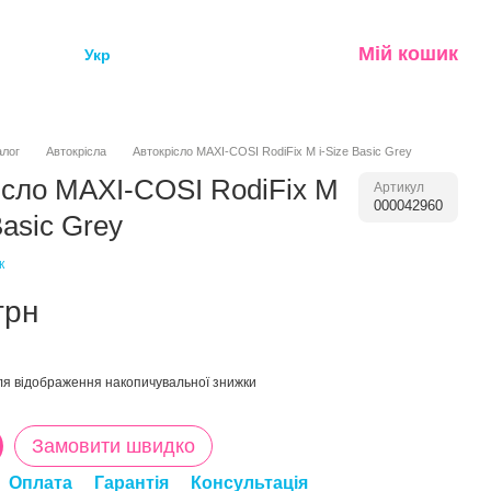
Мій кошик
Укр
алог
Автокрісла
Автокрісло MAXI-COSI RodiFix M i-Size Basic Grey
ісло MAXI-COSI RodiFix M
Артикул
000042960
Basic Grey
к
грн
я відображення накопичувальної знижки
Замовити швидко
Оплата
Гарантія
Консультація