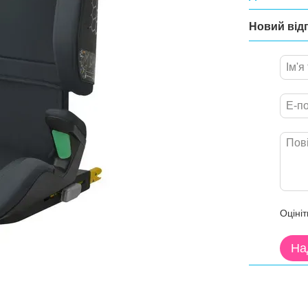
Новий від
Оцініт
На