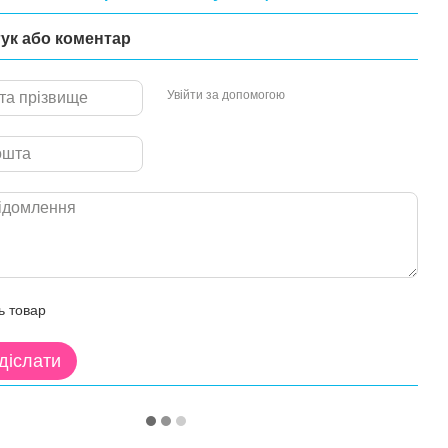
гук або коментар
Увійти за допомогою
ь товар
діслати