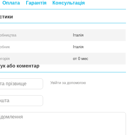
Оплата
Гарантія
Консультація
стики
робництва
Італія
робник
Італія
егорія
от 0 мес
гук або коментар
Увійти за допомогою