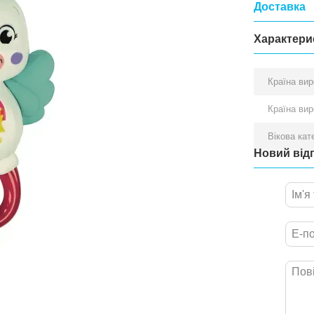
Доставка
Характери
Країна ви
Країна ви
Вікова кат
Новий від