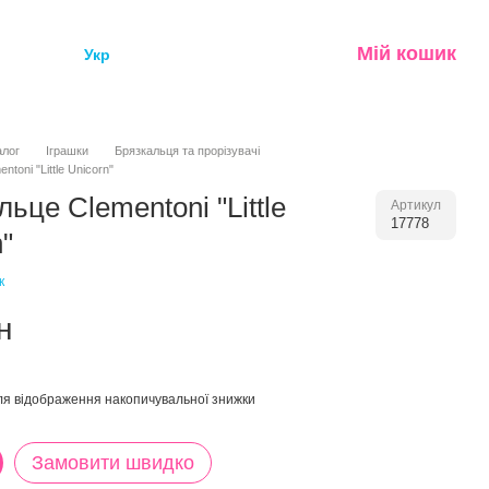
Мій кошик
Укр
алог
Іграшки
Брязкальця та прорізувачі
toni "Little Unicorn"
ьце Clementoni "Little
Артикул
17778
n"
к
н
я відображення накопичувальної знижки
Замовити швидко