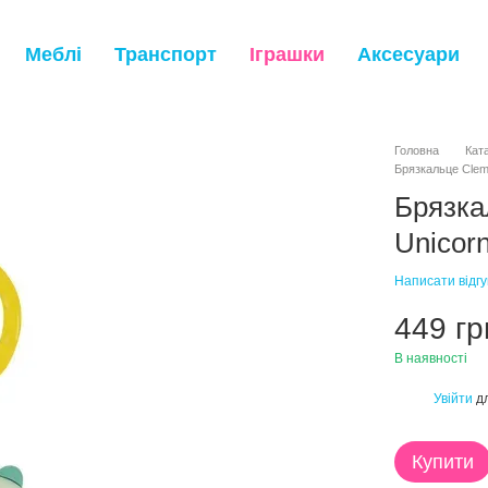
Меблі
Транспорт
Іграшки
Аксесуари
Головна
Кат
Брязкальце Clemen
Брязкал
Unicor
Написати відгу
449 гр
В наявності
Увійти
дл
%
Купити