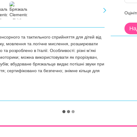
Оцініт
На
сенсорного та тактильного сприйняття для дітей від
рику, мовлення та логічне мислення, розширювати
та розроблено в Італії. Особливості: різні м'які
моторики; можна використовувати як прорізувач,
зубів; вбудоване брязкальце видає потішні звуки при
тя; сертифіковано та безпечно; знімне кільце для