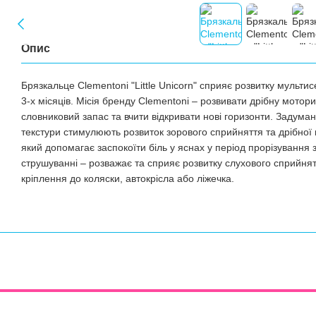
Опис
Брязкальце Clementoni "Little Unicorn" сприяє розвитку мульти
3-х місяців. Місія бренду Clementoni – розвивати дрібну мото
словниковий запас та вчити відкривати нові горизонти. Задумано 
текстури стимулюють розвиток зорового сприйняття та дрібної 
який допомагає заспокоїти біль у яснах у період прорізування 
струшуванні – розважає та сприяє розвитку слухового сприйнят
кріплення до коляски, автокрісла або ліжечка.