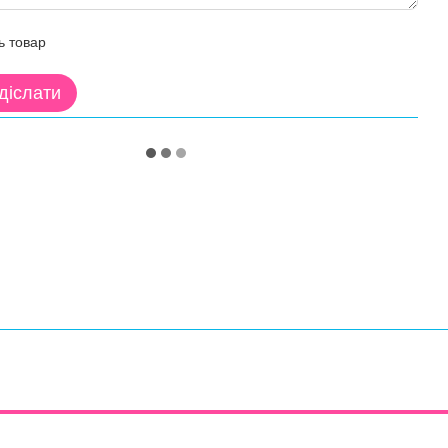
ь товар
діслати