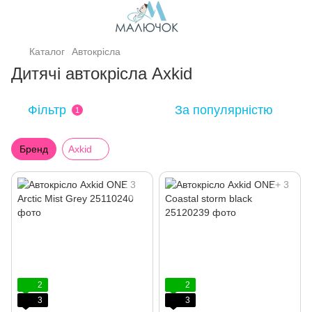
Каталог
Автокрісла
Дитячі автокрісла Axkid
Фільтр
За популярністю
1
Бренд
Axkid
2
2
3
3