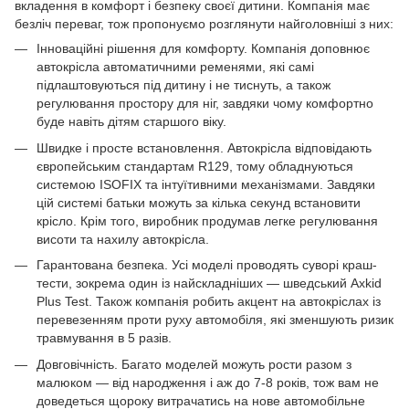
вкладення в комфорт і безпеку своєї дитини. Компанія має
безліч переваг, тож пропонуємо розглянути найголовніші з них:
Інноваційні рішення для комфорту. Компанія доповнює
автокрісла автоматичними ременями, які самі
підлаштовуються під дитину і не тиснуть, а також
регулювання простору для ніг, завдяки чому комфортно
буде навіть дітям старшого віку.
Швидке і просте встановлення. Автокрісла відповідають
європейським стандартам R129, тому обладнуються
системою ISOFIX та інтуїтивними механізмами. Завдяки
цій системі батьки можуть за кілька секунд встановити
крісло. Крім того, виробник продумав легке регулювання
висоти та нахилу автокрісла.
Гарантована безпека. Усі моделі проводять суворі краш-
тести, зокрема один із найскладніших — шведський Axkid
Plus Test. Також компанія робить акцент на автокріслах із
перевезенням проти руху автомобіля, які зменшують ризик
травмування в 5 разів.
Довговічність. Багато моделей можуть рости разом з
малюком — від народження і аж до 7-8 років, тож вам не
доведеться щороку витрачатись на нове автомобільне