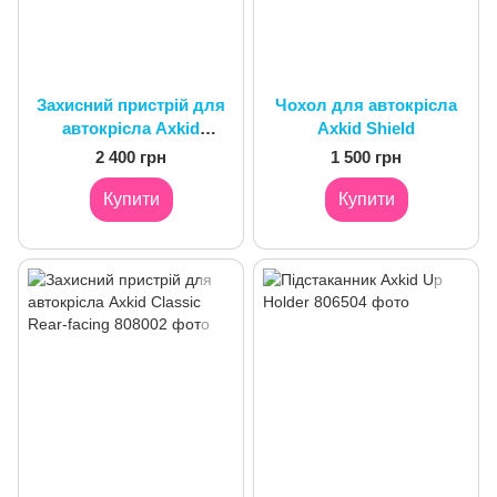
Захисний пристрій для
Чохол для автокрісла
автокрісла Axkid
Axkid Shield
Premium 3-in-1 Rear-
2 400 грн
1 500 грн
facing
Купити
Купити