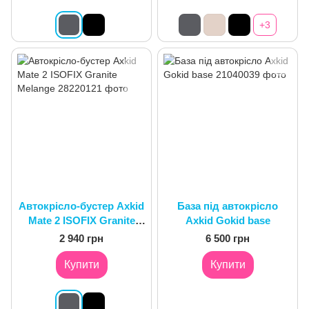
+3
Автокрісло-бустер Axkid
База під автокрісло
Mate 2 ISOFIX Granite
Axkid Gokid base
Melange
2 940 грн
6 500 грн
Купити
Купити