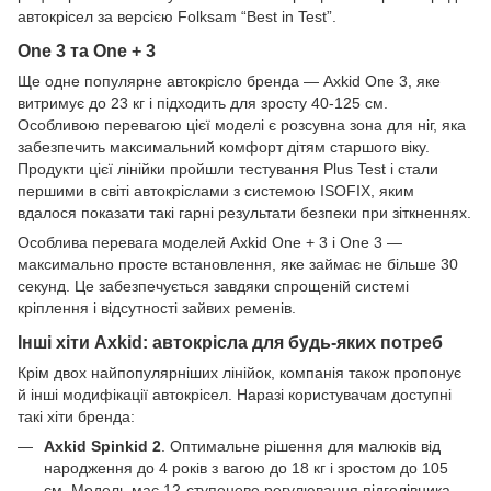
автокрісел за версією Folksam “Best in Test”.
One 3 та One + 3
Ще одне популярне автокрісло бренда — Axkid One 3, яке
витримує до 23 кг і підходить для зросту 40-125 см.
Особливою перевагою цієї моделі є розсувна зона для ніг, яка
забезпечить максимальний комфорт дітям старшого віку.
Продукти цієї лінійки пройшли тестування Plus Test і стали
першими в світі автокріслами з системою ISOFIX, яким
вдалося показати такі гарні результати безпеки при зіткненнях.
Особлива перевага моделей Axkid One + 3 і One 3 —
максимально просте встановлення, яке займає не більше 30
секунд. Це забезпечується завдяки спрощеній системі
кріплення і відсутності зайвих ременів.
Інші хіти Axkid: автокрісла для будь-яких потреб
Крім двох найпопулярніших лінійок, компанія також пропонує
й інші модифікації автокрісел. Наразі користувачам доступні
такі хіти бренда:
Axkid Spinkid 2
. Оптимальне рішення для малюків від
народження до 4 років з вагою до 18 кг і зростом до 105
см. Модель має 12-ступеневе регулювання підголівника,