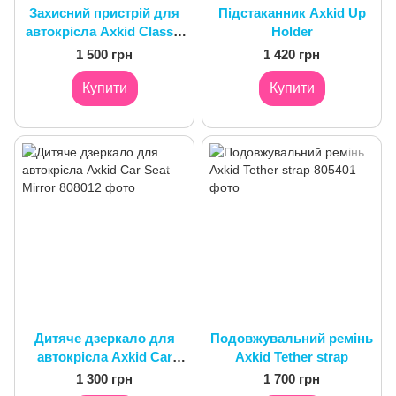
Захисний пристрій для
Підстаканник Axkid Up
автокрісла Axkid Classic
Holder
Rear-facing
1 500 грн
1 420 грн
Купити
Купити
Дитяче дзеркало для
Подовжувальний ремінь
автокрісла Axkid Car
Axkid Tether strap
Seat Mirror
1 300 грн
1 700 грн