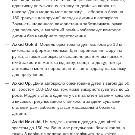
адаптивну регульовану вставку та декілька варіантів
нахилу. Дана модель має перевагу — оборотна база на
180 градусів для зручної посадки дитини в автокрісло.
Зручність щоденного використання забезпечують ручки
для переносу, а магнітний ремінь забезпечує комфорт
дитини без надмірного перетискання.
Axkid Gokid
. Модель орієнтована для малюків до 13 кг і
виконана в форматі люльки. Для перенесення є зручна
ручка, а також автокрісло оснащене розтяжним навісом,
який захистить малюка від вітру, сонця та дощу, тож це
автокрісло можна переставляти з авто відразу на коляску
для прогулянок.
Axkid Up
. Дане автокрісло орієнтоване дітей з вагою до 50
кг і зростом 100-150 см, тож може використовуватись до 12
років. Модель стала єдиним у світі запатентованим кріслом
з високою, регульованою спинкою, а завдяки суцільній
сталевій рамі забезпечується максимальна безпека
дитини.
Axkid Nextkid
. Ця модель також підходить для дітей зі
зростом до 150 см. Вона має регульовані бокові крила, а
також 8 варіантів положення підголівника, тож крісло