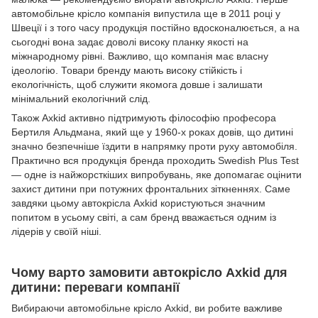
автомобільне крісло компанія випустила ще в 2011 році у
Швеції і з того часу продукція постійно вдосконалюється, а на
сьогодні вона задає доволі високу планку якості на
міжнародному рівні. Важливо, що компанія має власну
ідеологію. Товари бренду мають високу стійкість і
екологічність, щоб служити якомога довше і залишати
мінімальний екологічний слід.
Також Axkid активно підтримують філософію професора
Бертиля Альдмана, який ще у 1960-х роках довів, що дитині
значно безпечніше їздити в напрямку проти руху автомобіля.
Практично вся продукція бренда проходить Swedish Plus Test
— одне із найжорсткіших випробувань, яке допомагає оцінити
захист дитини при потужних фронтальних зіткненнях. Саме
завдяки цьому автокрісла Axkid користуються значним
попитом в усьому світі, а сам бренд вважається одним із
лідерів у своїй ніші.
Чому варто замовити автокрісло Axkid для
дитини: переваги компанії
Вибираючи автомобільне крісло Axkid, ви робите важливе