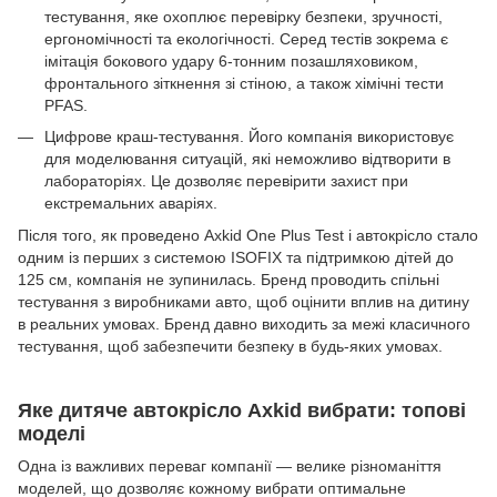
тестування, яке охоплює перевірку безпеки, зручності,
ергономічності та екологічності. Серед тестів зокрема є
імітація бокового удару 6-тонним позашляховиком,
фронтального зіткнення зі стіною, а також хімічні тести
PFAS.
Цифрове краш-тестування. Його компанія використовує
для моделювання ситуацій, які неможливо відтворити в
лабораторіях. Це дозволяє перевірити захист при
екстремальних аваріях.
Після того, як проведено Axkid One Plus Test і автокрісло стало
одним із перших з системою ISOFIX та підтримкою дітей до
125 см, компанія не зупинилась. Бренд проводить спільні
тестування з виробниками авто, щоб оцінити вплив на дитину
в реальних умовах. Бренд давно виходить за межі класичного
тестування, щоб забезпечити безпеку в будь-яких умовах.
Яке дитяче автокрісло Axkid вибрати: топові
моделі
Одна із важливих переваг компанії — велике різноманіття
моделей, що дозволяє кожному вибрати оптимальне