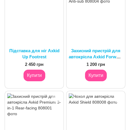
Підставка для ніг Axkid
Захисний пристрій для
Up Footrest
автокрісла Axkid Forward
Anti-sub
2 450 грн
1 200 грн
Купити
Купити