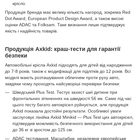
крісло.
Продукція бренда має велику кількість нагород, зокрема Red
Dot Award, European Product Design Award, а також високі
оцінки ADAC та Folksam. Таке визнання лише підтверджує
якість і надійність товарів.
Продукція Axkid: краш-тести для гарантії
безпеки
Автомобільні крісла Axkid підходять для дітей від народження
до 7-8 років, також є модифікації для підлітків до 12 років. Всі
моделі мають розташування обличчям проти руху авто,
завдяки чому проходять найсуворіші перевірки безпеки:
Шведський Plus Test. Тестує захист шиї дитини при
фронтальних зіткненнях на швидкості 56 км. Саме під час
цього тесту багато автокрісел руйнується, але продукція
Axkid показала достойні результати. Особливої уваги
заслуговує лінійка Axkid Minikid — Plus Test цих автокрісел,
підтвердив можливість безпечного використання для дітей
до 36 кг зі зростом до 125 см.
ADAC тестування. Масштабне, незалежне європейське