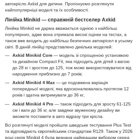
автокрісло Axkid для дитини. Пропонуємо розглянути
найпопулярніші моделі та їх особливості.
Лінійка Minikid — справжній бестселер Axkid
Лінійка Minikid не дарма вважається однією з найбільш
популярних, адже вона отримала високі оцінки на тестах, а
також вже входить до найбільш безпечних автокрісел в усьому
світі. В даній лінійці представлено декілька моделей:
Axkid Minikid Core
— модель зі спрощеною установкою
та дизайном Compact Fit, яка підходить для дітей з вагою
до 28 кг і зростом до 125, тож може використовуватися від
народження приблизно до 7 років;
Axkid Minikid 4 Max
— це подовжена варіація
попередньої моделі, яка вдосконалювалась протягом 12
років і здатна витримувати до 36 кг;
Axkid Minikid 4 Pro
— також підходить для зросту 61-125
см і ваги до 36 кг, але завдяки звуженому дизайну ви
зможете поставити в авто відразу три крісла.
Всі розглянуті моделі пройшли шведське тестування Plus Test
та відповідають європейським стандартам R129. Також у 2026
році серія Minikid 4 була визнана найкращим вибором серед