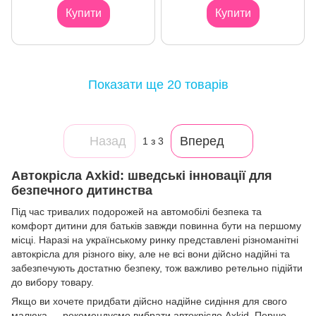
Купити
Купити
Показати ще 20 товарів
Назад
Вперед
1
з 3
Автокрісла Axkid: шведські інновації для
безпечного дитинства
Під час тривалих подорожей на автомобілі безпека та
комфорт дитини для батьків завжди повинна бути на першому
місці. Наразі на українському ринку представлені різноманітні
автокрісла для різного віку, але не всі вони дійсно надійні та
забезпечують достатню безпеку, тож важливо ретельно підійти
до вибору товару.
Якщо ви хочете придбати дійсно надійне сидіння для свого
малюка — рекомендуємо вибрати автокрісло Axkid. Перше