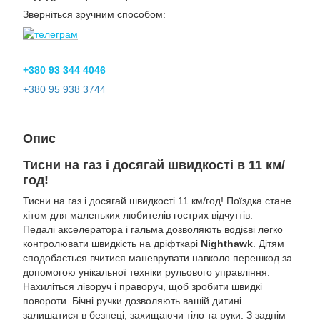
Зверніться зручним способом:
+380 93 344 4046
+380 95 938 3744
Опис
Тисни на газ і досягай швидкості в 11 км/
год!
Тисни на газ і досягай швидкості 11 км/год! Поїздка стане
хітом для маленьких любителів гострих відчуттів.
Педалі акселератора і гальма дозволяють водієві легко
контролювати швидкість на дріфткарі
Nighthawk
. Дітям
сподобається вчитися маневрувати навколо перешкод за
допомогою унікальної техніки рульового управління.
Нахиліться ліворуч і праворуч, щоб зробити швидкі
повороти. Бічні ручки дозволяють вашій дитині
залишатися в безпеці, захищаючи тіло та руки. З заднім