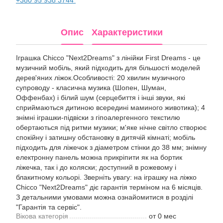
Опис
Характеристики
Іграшка Chicco "Next2Dreams" з лінійки First Dreams - це
музичний мобіль, який підходить для більшості моделей
дерев'яних ліжок.Особливості: 20 хвилин музичного
супроводу - класична музика (Шопен, Шуман,
Оффенбах) і білий шум (серцебиття і інші звуки, які
сприймаються дитиною всередині маминого животика); 4
знімні іграшки-підвіски з гіпоалергенного текстилю
обертаються під ритми музики; м'яке нічне світло створює
спокійну і затишну обстановку в дитячій кімнаті; мобіль
підходить для ліжечок з діаметром стінки до 38 мм; знімну
електронну панель можна прикріпити як на бортик
ліжечка, так і до коляски; доступний в рожевому і
блакитному кольорі. Зверніть увагу: на іграшку на ліжко
Chicco "Next2Dreams" діє гарантія терміном на 6 місяців.
З детальними умовами можна ознайомитися в розділі
"Гарантія та сервіс".
Вікова категорія
от 0 мес