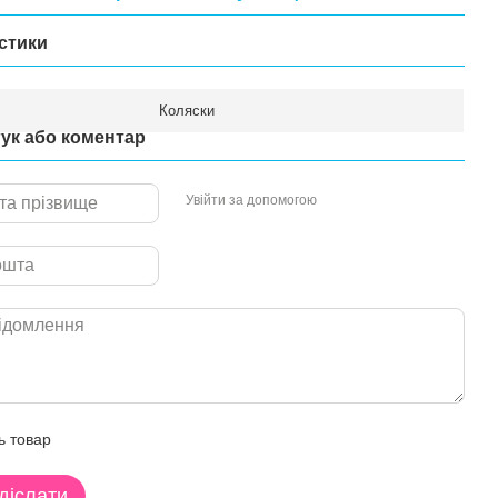
стики
Коляски
гук або коментар
Увійти за допомогою
ь товар
діслати