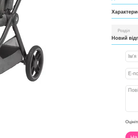
Характери
Розділ
Новий від
Оцініт
На