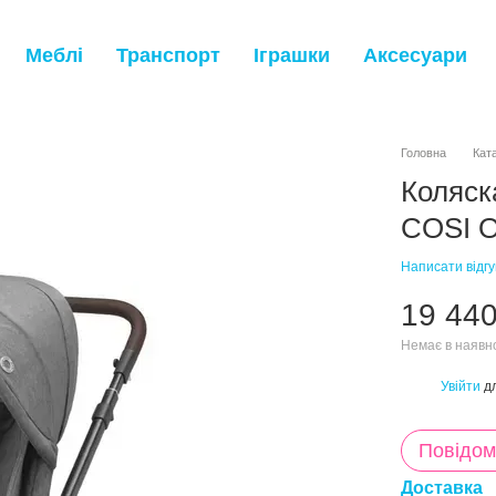
Меблі
Транспорт
Іграшки
Аксесуари
Головна
Кат
Коляск
COSI O
Написати відгу
19 440
Немає в наявн
Увійти
дл
%
Повідом
Доставка