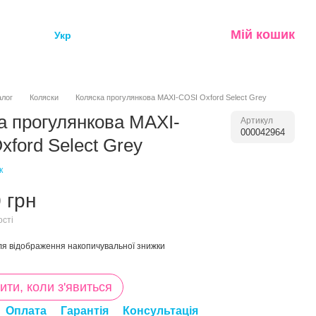
Мій кошик
Укр
алог
Коляски
Коляска прогулянкова MAXI-COSI Oxford Select Grey
а прогулянкова MAXI-
Артикул
000042964
xford Select Grey
к
 грн
ості
я відображення накопичувальної знижки
ити, коли з'явиться
Оплата
Гарантія
Консультація