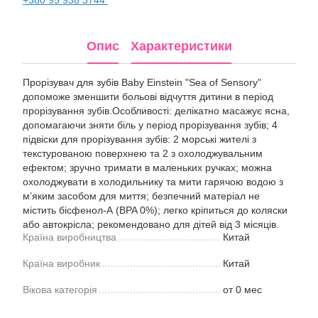
Опис
Характеристики
Прорізувач для зубів Baby Einstein "Sea of Sensory"
допоможе зменшити больові відчуття дитини в період
прорізування зубів.Особливості: делікатно масажує ясна,
допомагаючи зняти біль у період прорізування зубів; 4
підвіски для прорізування зубів: 2 морські жителі з
текстурованою поверхнею та 2 з охолоджувальним
ефектом; зручно тримати в маленьких ручках; можна
охолоджувати в холодильнику та мити гарячою водою з
м’яким засобом для миття; безпечний матеріал не
містить бісфенол-А (BPA 0%); легко кріпиться до коляски
або автокрісла; рекомендовано для дітей від 3 місяців.
Країна виробництва
Китай
Країна виробник
Китай
Вікова категорія
от 0 мес