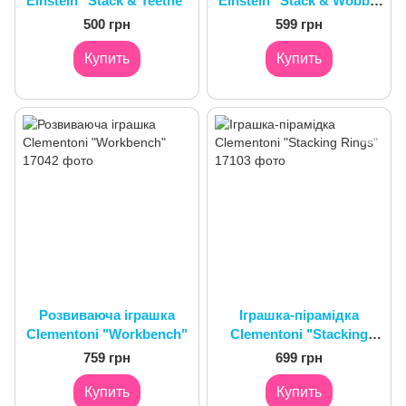
Einstein "Stack & Teethe"
Einstein "Stack & Wobble
Zene"
500 грн
599 грн
Купить
Купить
Розвиваюча іграшка
Іграшка-пірамідка
Clementoni "Workbench"
Clementoni "Stacking
Rings"
759 грн
699 грн
Купить
Купить