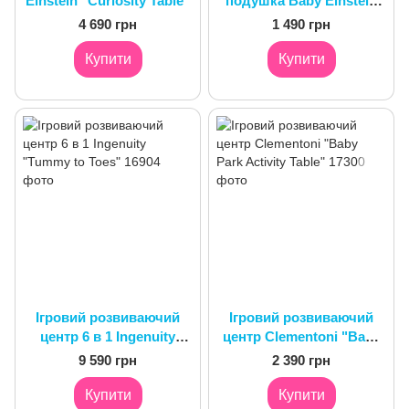
Einstein "Curiosity Table"
подушка Baby Einstein
"Cal-a-Pillow"
4 690 грн
1 490 грн
Купити
Купити
Ігровий розвиваючий
Ігровий розвиваючий
центр 6 в 1 Ingenuity
центр Clementoni "Baby
"Tummy to Toes"
Park Activity Table"
9 590 грн
2 390 грн
Купити
Купити