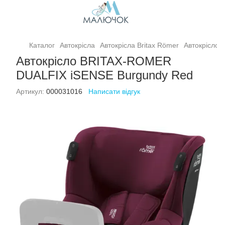
Каталог
Автокрісла
Автокрісла Britax Römer
Автокрісло
Автокрісло BRITAX-ROMER
DUALFIX iSENSE Burgundy Red
Артикул:
000031016
Написати відгук