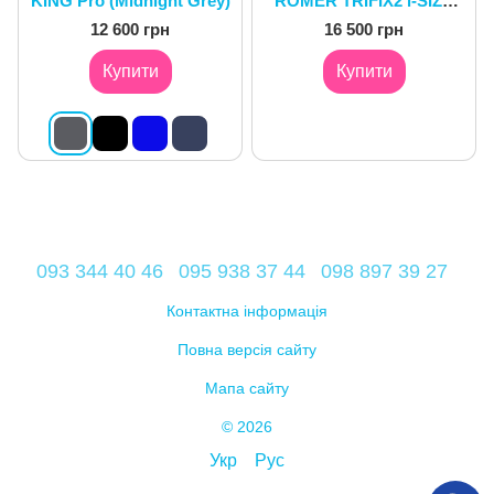
KING Pro (Midnight Grey)
ROMER TRIFIX2 i-SIZE
Cosmos Black
12 600 грн
16 500 грн
Купити
Купити
093 344 40 46
095 938 37 44
098 897 39 27
Контактна інформація
Повна версія сайту
Мапа сайту
© 2026
Укр
Рус