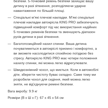
безпеки. 5-точковий ремінь безпеки захищає вашу
дитину в разі зіткнення, розподіляючи ударне
навантаження по більшій площі.
Спеціальні м'які плечові накладки. М'які спеціальні
плечові накладки автокрісла KING PRO забезпечують
підвищений комфорт під час використання надійних
5-точкових ременів безпеки та зменшують діапазон
рухів дитини в разі зіткнення.
Багатопозиційний нахил спинки. Ваша дитина
почуватиметься в автокріслі приємно і комфортно, а
ви зможете насолодитися спокійною поїздкою без
стресу. Автокрісло KING PRO має чотири положення
нахилу спинки, які можна легко відрегулювати.
Швидкознімний чохол, що миється. Коли в автомобілі
діти, зберегти чистоту буває складно. Саме тому ми
розробили чохол для сидіння, який можна легко
зняти, не від'єднуючи ремені безпеки.
Вага виробу: 9.9 кг
Розміри (В x Ш x Г): 67 x 45 x 54 см