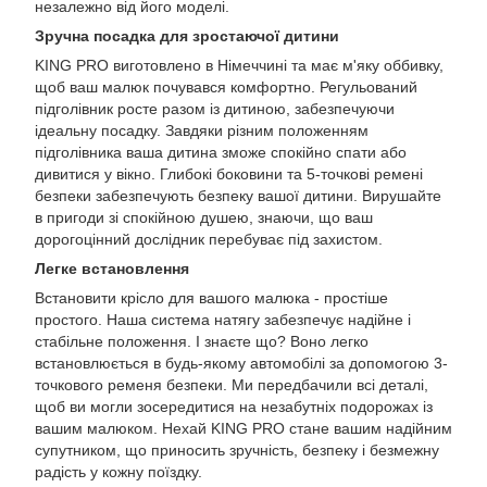
незалежно від його моделі.
Зручна посадка для зростаючої дитини
KING PRO виготовлено в Німеччині та має м'яку оббивку,
щоб ваш малюк почувався комфортно. Регульований
підголівник росте разом із дитиною, забезпечуючи
ідеальну посадку. Завдяки різним положенням
підголівника ваша дитина зможе спокійно спати або
дивитися у вікно. Глибокі боковини та 5-точкові ремені
безпеки забезпечують безпеку вашої дитини. Вирушайте
в пригоди зі спокійною душею, знаючи, що ваш
дорогоцінний дослідник перебуває під захистом.
Легке встановлення
Встановити крісло для вашого малюка - простіше
простого. Наша система натягу забезпечує надійне і
стабільне положення. І знаєте що? Воно легко
встановлюється в будь-якому автомобілі за допомогою 3-
точкового ременя безпеки. Ми передбачили всі деталі,
щоб ви могли зосередитися на незабутніх подорожах із
вашим малюком. Нехай KING PRO стане вашим надійним
супутником, що приносить зручність, безпеку і безмежну
радість у кожну поїздку.