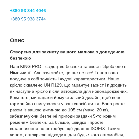
+380 93 344 4046
+380 95 938 3744
Опис
Створено для захисту вашого малюка з доведеною
безпекою
Наш KING PRO - свідоцтво безпеки та якості "Зроблено в
Німеччині". Але зачекайте, це ще не все! Тепер воно
поєднує в собі точність і чудові характеристики. Наше
крісло схвалено UN R129, що гарантує захист і підходить
як наступне крісло після автокрісла для новонароджених.
Крім того, ми надали йому стильний дизайн, щоб воно
гармонійно вписувалося у ваш спосіб життя. Воно росте
разом із вашою дитиною до 105 см (макс. 20 кг),
забезпечуючи безпечні пригоди завдяки 5-точковим
ременям безпеки. Ба більше, швидке і просте
встановлення не потребує під'єднання ISOFIX. Таким
чином, автокрісло підходить для будь-якого автомобіля,