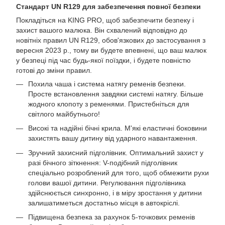
Стандарт UN R129 для забезпечення повної безпеки
Покладіться на KING PRO, щоб забезпечити безпеку і
захист вашого малюка. Він схвалений відповідно до
новітніх правил UN R129, обов'язкових до застосування з
вересня 2023 р., тому ви будете впевнені, що ваш малюк
у безпеці під час будь-якої поїздки, і будете повністю
готові до зміни правил.
Похила чаша і система натягу ременів безпеки.
Просте встановлення завдяки системі натягу. Більше
жодного клопоту з ременями. Пристебніться для
світлого майбутнього!
Високі та надійні бічні крила. М'які еластичні боковини
захистять вашу дитину від ударного навантаження.
Зручний захисний підголівник. Оптимальний захист у
разі бічного зіткнення: V-подібний підголівник
спеціально розроблений для того, щоб обмежити рухи
голови вашої дитини. Регулювання підголівника
здійснюється синхронно, і в міру зростання у дитини
залишатиметься достатньо місця в автокріслі.
Підвищена безпека за рахунок 5-точкових ременів