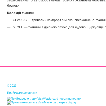
зафіксованим. В автомобілі немає ISOFIX? Установка можлива 
безпеки.
Колекції тканин:
CLASSIC — тривалий комфорт з м'якої високоякісної ткани
STYLE — тканини з дрібною сіткою для чудової циркуляції 
© 2026
Приймаємо до оплати