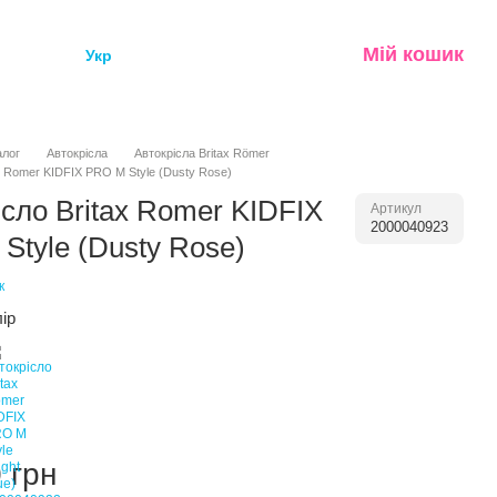
Мій кошик
Укр
алог
Автокрісла
Автокрісла Britax Römer
ax Romer KIDFIX PRO M Style (Dusty Rose)
ісло Britax Romer KIDFIX
Артикул
2000040923
Style (Dusty Rose)
к
лір
 грн