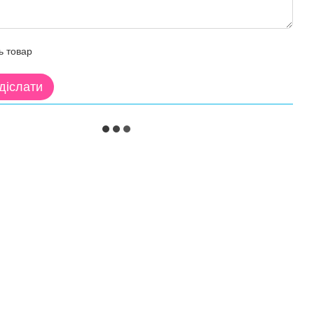
ь товар
діслати