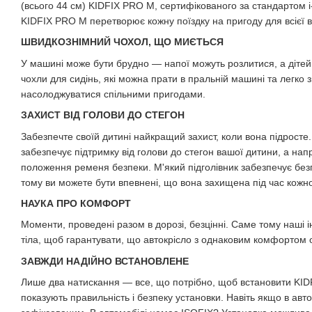
(всього 44 см) KIDFIX PRO M, сертифікованого за стандартом i-
KIDFIX PRO M перетворює кожну поїздку на пригоду для всієї 
ШВИДКОЗНІМНИЙ ЧОХОЛ, ЩО МИЄТЬСЯ
У машині може бути брудно — напої можуть розлитися, а дітей
чохли для сидінь, які можна прати в пральній машині та легко
насолоджуватися спільними пригодами.
ЗАХИСТ ВІД ГОЛОВИ ДО СТЕГОН
Забезпечте своїй дитині найкращий захист, коли вона підросте
забезпечує підтримку від голови до стегон вашої дитини, а н
положення ременя безпеки. М'який підголівник забезпечує без
тому ви можете бути впевнені, що вона захищена під час кожно
НАУКА ПРО КОМФОРТ
Моменти, проведені разом в дорозі, безцінні. Саме тому наші
тіла, щоб гарантувати, що автокрісло з однаковим комфортом
ЗАВЖДИ НАДІЙНО ВСТАНОВЛЕНЕ
Лише два натискання — все, що потрібно, щоб встановити KID
показують правильність і безпеку установки. Навіть якщо в авт