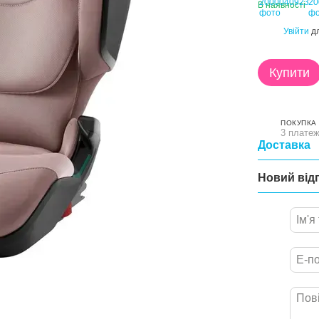
В наявності
Увійти
дл
%
Купити
ПОКУПКА
3 платеж
Доставка
Новий від