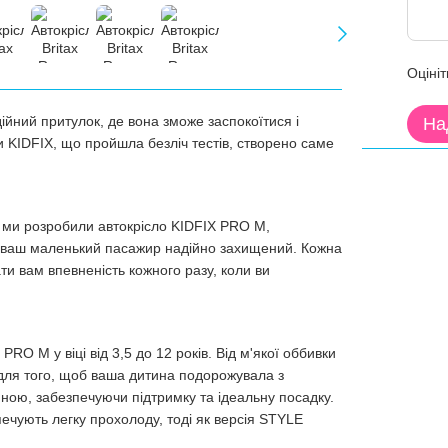
Оцініт
дійний притулок, де вона зможе заспокоїтися і
На
и KIDFIX, що пройшла безліч тестів, створено саме
у ми розробили автокрісло KIDFIX PRO M,
що ваш маленький пасажир надійно захищений. Кожна
ти вам впевненість кожного разу, коли ви
PRO M у віці від 3,5 до 12 років. Від м'якої оббивки
 для того, щоб ваша дитина подорожувала з
ною, забезпечуючи підтримку та ідеальну посадку.
печують легку прохолоду, тоді як версія STYLE