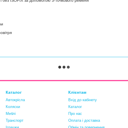
і без ISOFIX за допомогою 3-точкового ременя
ни
повітря
Каталог
Клієнтам
Автокрісла
Вхід до кабінету
Коляски
Каталог
Меблі
Про нас
Транспорт
Оплата і доставка
Іграшки
Обмін та повернення