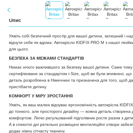
Опис
Уявіть собі безпечний простір для вашої дитини, затишний і на
відчути себе як вдома. Автокрісло KIDFIX PRO M з нашої лінійк
для цього.
БЕЗПЕКА ЗА МЕЖАМИ СТАНДАРТІВ
Немає нічого важливішого за безпеку вашої дитини. Саме том
сертифіковане за стандартом i-Size, щоб ви були впевнені, 
деталь розроблена в Німеччині та призначена для того, щоб да
пристібаєте дитину.
КОМФОРТ У МІРУ ЗРОСТАННЯ
Уявіть, як ваш малюк відчуває ергономічність автокрісла KIDFIX 
до тонкого, але просторого дизайну — кожна деталь створена
комфортом. Легко регульований підголівник росте разом з дити
А в спекотні дні ретельно розміщені вентиляційні отвори забез
додає ніжну сітчасту тканину.