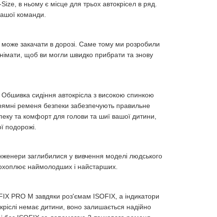
Size, в ньому є місце для трьох автокрісел в ряд.
вашої команди.
 може закачати в дорозі. Саме тому ми розробили
 знімати, щоб ви могли швидко прибрати та знову
. Обшивка сидіння автокрісла з високою спинкою
апрямні ременя безпеки забезпечують правильне
пеку та комфорт для голови та шиї вашої дитини,
ї подорожі.
 інженери заглибилися у вивчення моделі людського
 охоплює наймолодших і найстарших.
FIX PRO M завдяки роз'ємам ISOFIX, а індикатори
окріслі немає дитини, воно залишається надійно