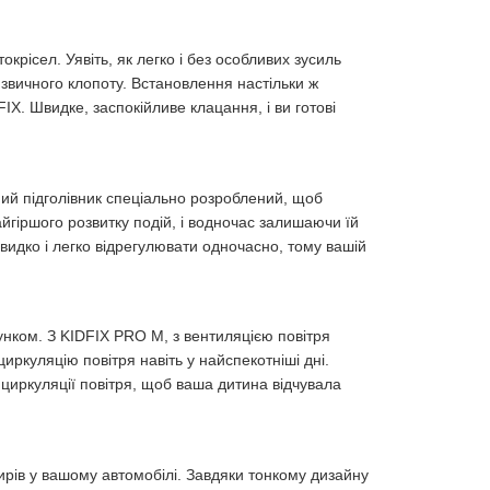
токрісел. Уявіть, як легко і без особливих зусиль
звичного клопоту. Встановлення настільки ж
FIX. Швидке, заспокійливе клацання, і ви готові
ний підголівник спеціально розроблений, щоб
йгіршого розвитку подій, і водночас залишаючи їй
швидко і легко відрегулювати одночасно, тому вашій
рунком. З KIDFIX PRO M, з вентиляцією повітря
иркуляцію повітря навіть у найспекотніші дні.
циркуляції повітря, щоб ваша дитина відчувала
ирів у вашому автомобілі. Завдяки тонкому дизайну