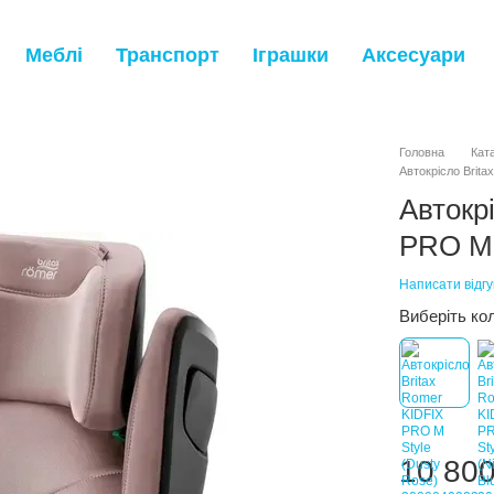
Меблі
Транспорт
Іграшки
Аксесуари
Головна
Кат
Автокрісло Brit
Автокр
PRO M 
Написати відгу
Виберіть ко
10 800