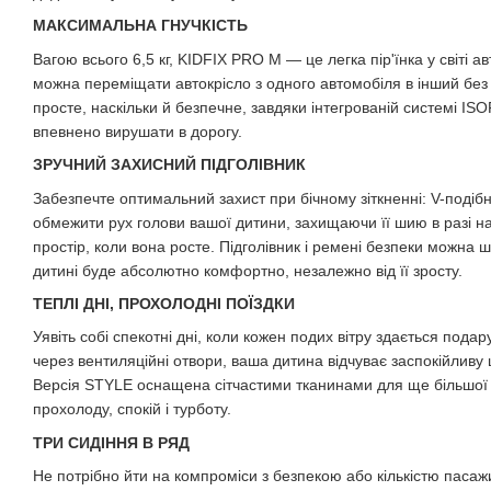
МАКСИМАЛЬНА ГНУЧКІСТЬ
Вагою всього 6,5 кг, KIDFIX PRO M — це легка пір'їнка у світі ав
можна переміщати автокрісло з одного автомобіля в інший без 
просте, наскільки й безпечне, завдяки інтегрованій системі ISO
впевнено вирушати в дорогу.
ЗРУЧНИЙ ЗАХИСНИЙ ПІДГОЛІВНИК
Забезпечте оптимальний захист при бічному зіткненні: V-подіб
обмежити рух голови вашої дитини, захищаючи її шию в разі на
простір, коли вона росте. Підголівник і ремені безпеки можна 
дитині буде абсолютно комфортно, незалежно від її зросту.
ТЕПЛІ ДНІ, ПРОХОЛОДНІ ПОЇЗДКИ
Уявіть собі спекотні дні, коли кожен подих вітру здається пода
через вентиляційні отвори, ваша дитина відчуває заспокійливу ц
Версія STYLE оснащена сітчастими тканинами для ще більшої 
прохолоду, спокій і турботу.
ТРИ СИДІННЯ В РЯД
Не потрібно йти на компроміси з безпекою або кількістю пасаж